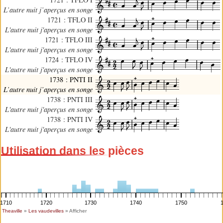
L’autre nuit j’aperçus en songe
1721 : TFLO II
L'autre nuit j'aperçus en songe
1721 : TFLO III
L'autre nuit j'aperçus en songe
1724 : TFLO IV
L'autre nuit j'aperçus en songe
1738 : PNTI II
L’autre nuit j’aperçus en songe
1738 : PNTI III
L'autre nuit j'aperçus en songe
1738 : PNTI IV
L'autre nuit j'aperçus en songe
Utilisation dans les pièces
1710
1720
1730
1740
1750
Theaville
»
Les vaudevilles
» Afficher