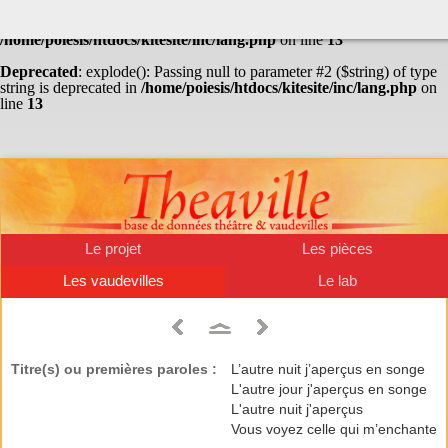
Warning
: Undefined array key "HTTP_ACCEPT_LANGUAGE" in
/home/poiesis/htdocs/kitesite/inc/lang.php
on line
13
Deprecated
: explode(): Passing null to parameter #2 ($string) of type
string is deprecated in
/home/poiesis/htdocs/kitesite/inc/lang.php
on
line
13
Le projet
Les pièces
Les vaudevilles
Le lab
Titre(s) ou premières paroles :
L’autre nuit j’aperçus en songe
L'autre jour j'aperçus en songe
L'autre nuit j'aperçus
Vous voyez celle qui m’enchante