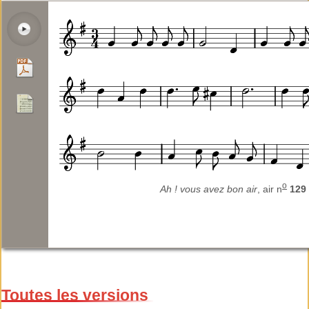
o
Ah ! vous avez bon air
, air n
129
Toutes les versions