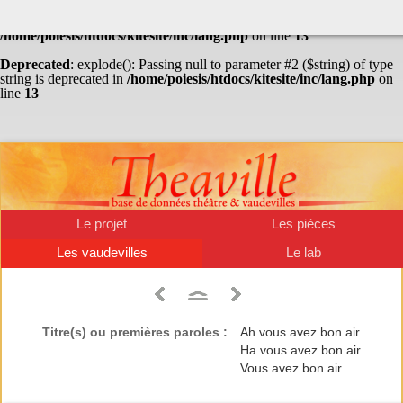
Warning
: Undefined array key "HTTP_ACCEPT_LANGUAGE" in
/home/poiesis/htdocs/kitesite/inc/lang.php
on line
13
Deprecated
: explode(): Passing null to parameter #2 ($string) of type
string is deprecated in
/home/poiesis/htdocs/kitesite/inc/lang.php
on
line
13
Le projet
Les pièces
Les vaudevilles
Le lab
Titre(s) ou premières paroles :
Ah vous avez bon air
Ha vous avez bon air
Vous avez bon air