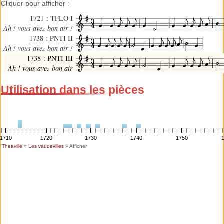
Cliquer pour afficher :
1721 : TFLO I
Ah ! vous avez bon air !
1738 : PNTI II
Ah ! vous avez bon air !
1738 : PNTI III
Ah ! vous avez bon air
Utilisation dans les pièces
1710
1720
1730
1740
1750
Theaville
»
Les vaudevilles
» Afficher