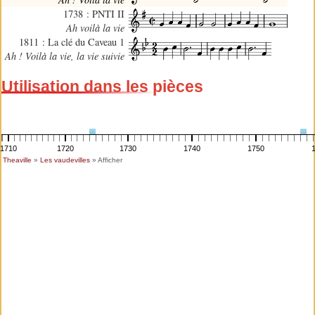
1738 : PNTI II
Ah voilà la vie
1811 : La clé du Caveau 1
Ah ! Voilà la vie, la vie suivie
Utilisation dans les pièces
1710
1720
1730
1740
1750
Theaville
»
Les vaudevilles
» Afficher