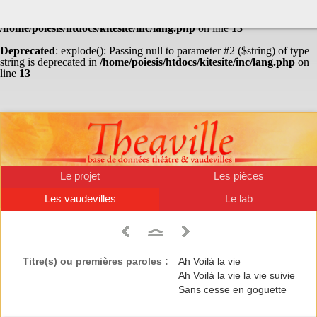
Warning
: Undefined array key "HTTP_ACCEPT_LANGUAGE" in
/home/poiesis/htdocs/kitesite/inc/lang.php
on line
13
Deprecated
: explode(): Passing null to parameter #2 ($string) of type
string is deprecated in
/home/poiesis/htdocs/kitesite/inc/lang.php
on
line
13
Le projet
Les pièces
Les vaudevilles
Le lab
Titre(s) ou premières paroles :
Ah Voilà la vie
Ah Voilà la vie la vie suivie
Sans cesse en goguette