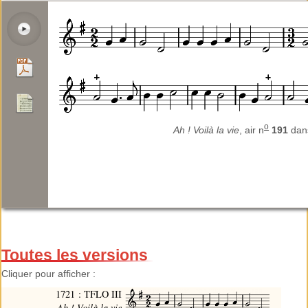
o
Ah ! Voilà la vie
, air n
191
da
Toutes les versions
Cliquer pour afficher :
1721 : TFLO III
Ah ! Voilà la vie