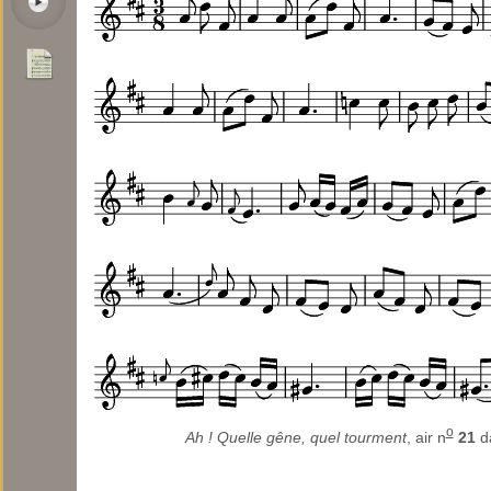
o
Ah ! Quelle gêne, quel tourment
, air n
21
d