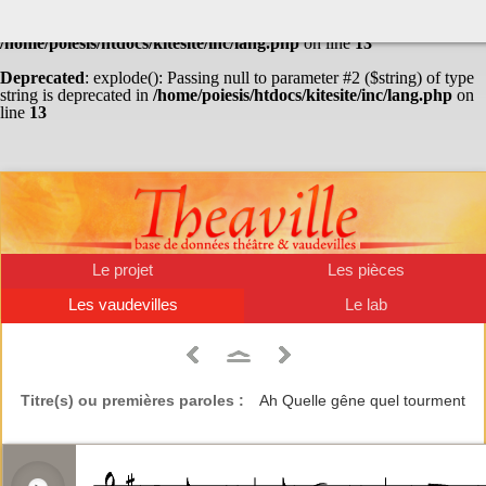
Warning
: Undefined array key "HTTP_ACCEPT_LANGUAGE" in
/home/poiesis/htdocs/kitesite/inc/lang.php
on line
13
Deprecated
: explode(): Passing null to parameter #2 ($string) of type
string is deprecated in
/home/poiesis/htdocs/kitesite/inc/lang.php
on
line
13
Le projet
Les pièces
Les vaudevilles
Le lab
Titre(s) ou premières paroles :
Ah Quelle gêne quel tourment