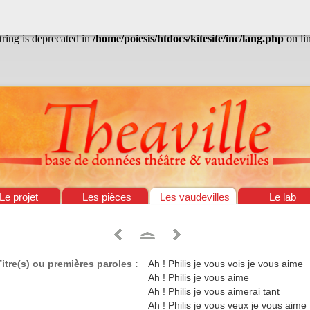
/home/poiesis/htdocs/kitesite/inc/lang.php
on line
13
string is deprecated in
/home/poiesis/htdocs/kitesite/inc/lang.php
on li
Le projet
Les pièces
Les vaudevilles
Le lab
Titre(s) ou premières paroles :
Ah ! Philis je vous vois je vous aime
Ah ! Philis je vous aime
Ah ! Philis je vous aimerai tant
Ah ! Philis je vous veux je vous aime