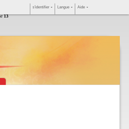
s'identifier
Langue
Aide
ne
13