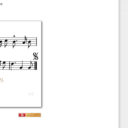
me
21.
L.C