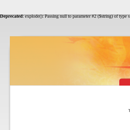
Warning
: Undefined array key "HTTP_ACCEPT_LANGUAGE" in
Théâtre & vaudevilles
Deprecated
: explode(): Passing null to parameter #2 ($string) of type 