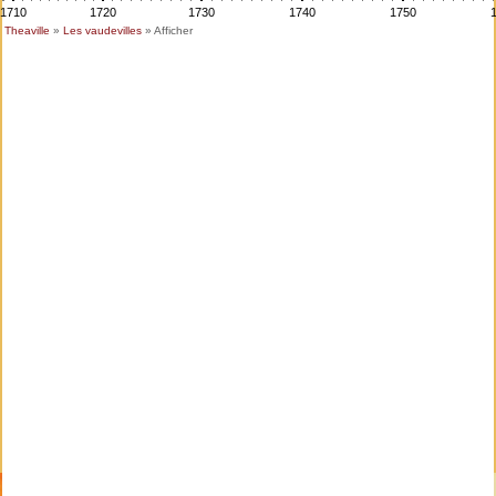
1710
1720
1730
1740
1750
Theaville
»
Les vaudevilles
» Afficher