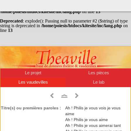
Warning
: Undefined array key "HTTP_ACCEPT_LANGUAGE" in
/home/poiesis/htdocs/kitesite/inc/lang.php
on line
13
Deprecated
: explode(): Passing null to parameter #2 ($string) of type
string is deprecated in
/home/poiesis/htdocs/kitesite/inc/lang.php
on
line
13
Le projet
Les pièces
Les vaudevilles
Le lab
Titre(s) ou premières paroles :
Ah ! Philis je vous vois je vous
aime
Ah ! Philis je vous aime
Ah ! Philis je vous aimerai tant