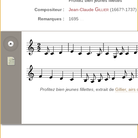
Profitez bien jeunes fillettes
Gillier
Compositeur :
Jean-Claude
(1667?-1737)
Remarques :
1695
…
Profitez bien jeunes fillettes
, extrait de
Gillier, ai