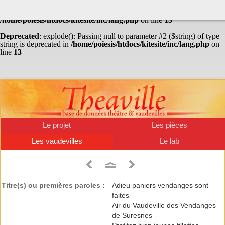
Warning
: Undefined array key "HTTP_ACCEPT_LANGUAGE" in
/home/poiesis/htdocs/kitesite/inc/lang.php
on line
13
Deprecated
: explode(): Passing null to parameter #2 ($string) of type
string is deprecated in
/home/poiesis/htdocs/kitesite/inc/lang.php
on
line
13
Le projet
Les pièces
Les vaudevilles
Le lab
Titre(s) ou premières paroles :
Adieu paniers vendanges sont
faites
Air du Vaudeville des Vendanges
de Suresnes