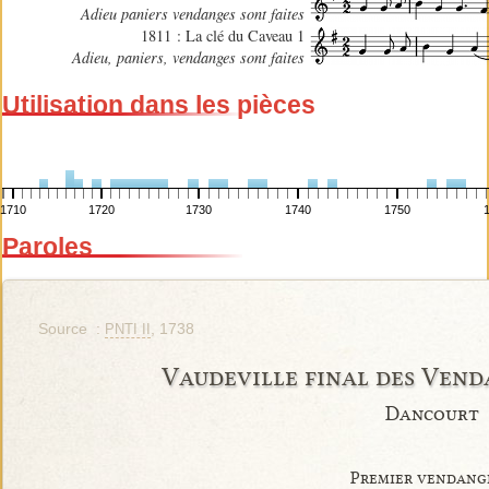
Adieu paniers vendanges sont faites
1811 : La clé du Caveau 1
Adieu, paniers, vendanges sont faites
Utilisation dans les pièces
1710
1720
1730
1740
1750
Paroles
Source :
, 1738
PNTI II
Vaudeville final des Vend
Dancourt
Premier vendang