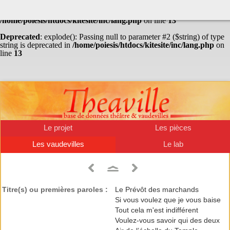
Warning
: Undefined array key "HTTP_ACCEPT_LANGUAGE" in
/home/poiesis/htdocs/kitesite/inc/lang.php
on line
13
Deprecated
: explode(): Passing null to parameter #2 ($string) of type
string is deprecated in
/home/poiesis/htdocs/kitesite/inc/lang.php
on
line
13
Le projet
Les pièces
Les vaudevilles
Le lab
Titre(s) ou premières paroles :
Le Prévôt des marchands
Si vous voulez que je vous baise
Tout cela m'est indifférent
Voulez-vous savoir qui des deux