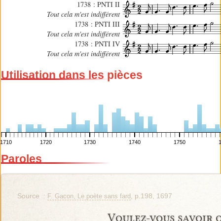
1738 : PNTI II
Tout cela m'est indifférent
1738 : PNTI III
Tout cela m'est indifférent
1738 : PNTI IV
Tout cela m'est indifférent
Utilisation dans les pièces
1710
1720
1730
1740
1750
Paroles
Source :
, p.198, 1697
F. Gacon, Le poète sans fard
Voulez-vous savoir 