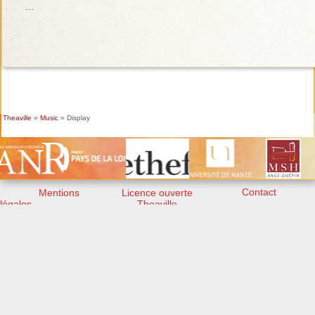
…
Theaville
»
Music
» Display
Contact
Mentions
Licence ouverte
légales
Theaville