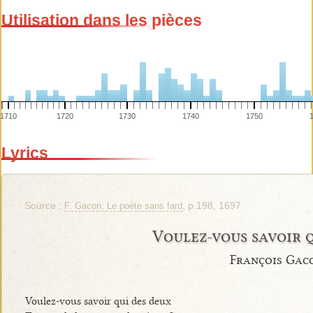
Utilisation dans les pièces
1710
1720
1730
1740
1750
Lyrics
Source :
, p.198, 1697
F. Gacon, Le poète sans fard
Voulez-vous savoir 
François Gac
Voulez-vous savoir qui des deux