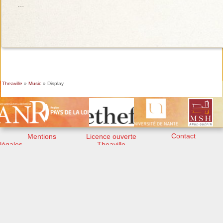
…
Theaville
»
Music
» Display
Contact
Mentions
Licence ouverte
légales
Theaville