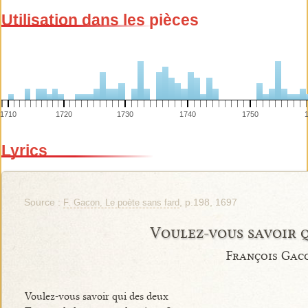
Utilisation dans les pièces
1710
1720
1730
1740
1750
Lyrics
Source :
, p.198, 1697
F. Gacon, Le poète sans fard
Voulez-vous savoir 
François Gac
Voulez-vous savoir qui des deux