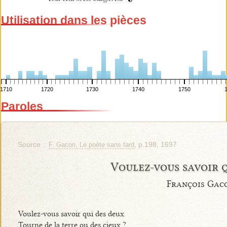
Utilisation dans les pièces
1710
1720
1730
1740
1750
Paroles
Source :
, p.198, 1697
F. Gacon, Le poète sans fard
Voulez-vous savoir 
François Gac
Voulez-vous savoir qui des deux
Tourne de la terre ou des cieux ?