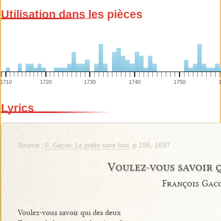
Utilisation dans les pièces
1710
1720
1730
1740
1750
Lyrics
Source :
, p.198, 1697
F. Gacon, Le poète sans fard
Voulez-vous savoir 
François Gac
Voulez-vous savoir qui des deux