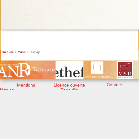
…
Theaville
»
Music
» Display
Contact
Mentions
Licence ouverte
légales
Theaville