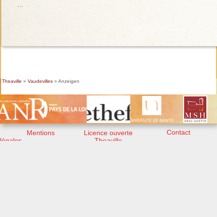
…
Theaville
»
Vaudevilles
» Anzeigen
Contact
Mentions
Licence ouverte
légales
Theaville