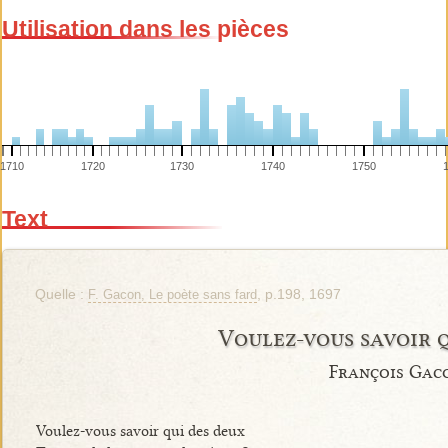
Utilisation dans les pièces
1710
1720
1730
1740
1750
Text
Quelle :
, p.198, 1697
F. Gacon, Le poète sans fard
Voulez-vous savoir 
François Gac
Voulez-vous savoir qui des deux