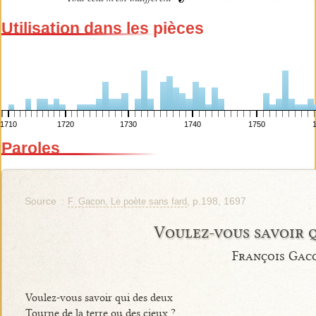
Utilisation dans les pièces
1710
1720
1730
1740
1750
Paroles
Source :
, p.198, 1697
F. Gacon, Le poète sans fard
Voulez-vous savoir 
François Gac
Voulez-vous savoir qui des deux
Tourne de la terre ou des cieux ?