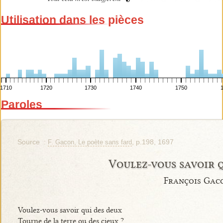
Utilisation dans les pièces
1710
1720
1730
1740
1750
Paroles
Source :
, p.198, 1697
F. Gacon, Le poète sans fard
Voulez-vous savoir 
François Gac
Voulez-vous savoir qui des deux
Tourne de la terre ou des cieux ?