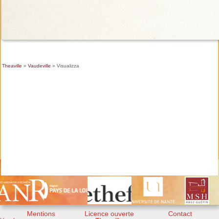
Theaville
»
Vaudeville
» Visualizza
Mentions
Licence ouverte
Contact