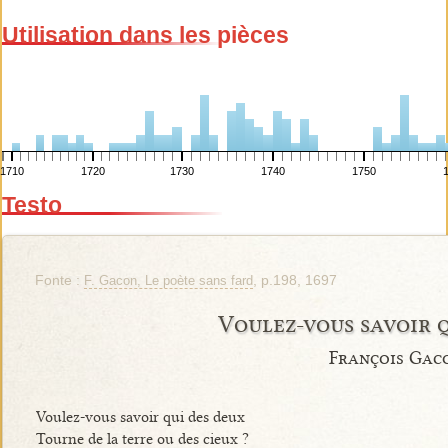
Utilisation dans les pièces
1710
1720
1730
1740
1750
Testo
Fonte :
, p.198, 1697
F. Gacon, Le poète sans fard
Voulez-vous savoir 
François Gac
Voulez-vous savoir qui des deux
Tourne de la terre ou des cieux ?