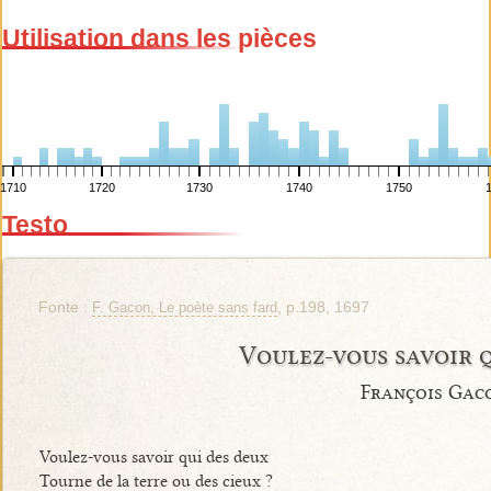
Utilisation dans les pièces
1710
1720
1730
1740
1750
Testo
Fonte :
, p.198, 1697
F. Gacon, Le poète sans fard
Voulez-vous savoir 
François Gac
Voulez-vous savoir qui des deux
Tourne de la terre ou des cieux ?