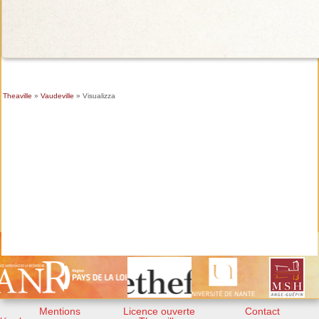
Theaville
»
Vaudeville
» Visualizza
Mentions
Licence ouverte
Contact