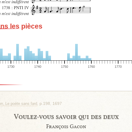
 m'est indifférent
1738 : PNTI IV
 m'est indifférent
ans les pièces
1730
1740
1750
1760
1770
, p.198, 1697
n, Le poète sans fard
Voulez-vous savoir qui des deux
François Gacon