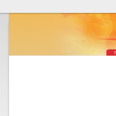
Théâtre & vaudevilles
T