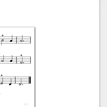
.
L.C