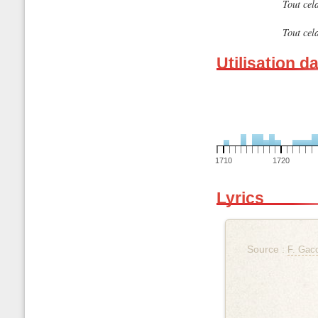
Tout cela
Tout cela
Utilisation d
1710
1720
Lyrics
Source :
F. Gaco