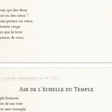
voir qui des deux
rre ou des cieux ?
main prenez un verre,
 trente coups
rs que la terre
autour de vous.
, p. 44, 1717
, La clé des chansonniers I
Air de l’échelle du Temple
ple françois
ents de ma voix
st sans exemple