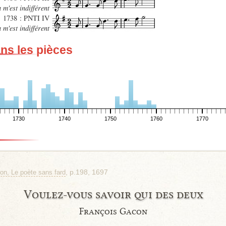
 m'est indifférent
1738 : PNTI IV
 m'est indifférent
ans les pièces
1730
1740
1750
1760
1770
, p.198, 1697
on, Le poète sans fard
Voulez-vous savoir qui des deux
François Gacon