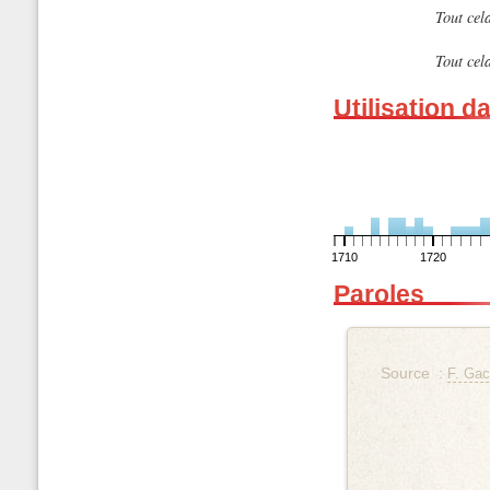
Tout cela
Tout cela
Utilisation d
1710
1720
Paroles
Source :
F. Gac