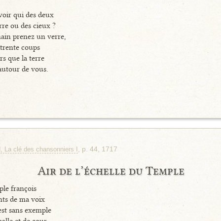
voir qui des deux
rre ou des cieux ?
main prenez un verre,
 trente coups
rs que la terre
autour de vous.
, p. 44, 1717
d, La clé des chansonniers I
Air de l’échelle du Temple
ple françois
ents de ma voix
st sans exemple