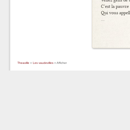
Venez gens de b
C’est la pauvre
Qui vous appell
…
Theaville
»
Les vaudevilles
» Afficher