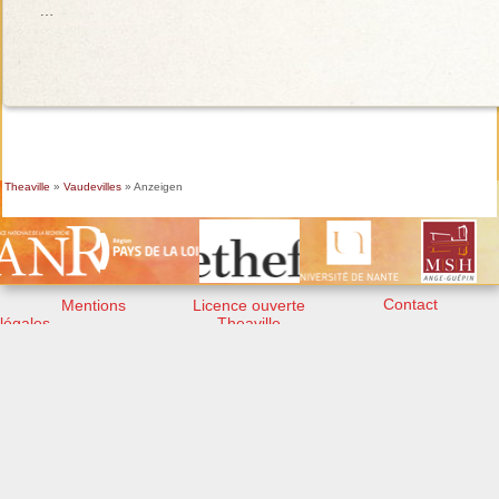
…
Theaville
»
Vaudevilles
» Anzeigen
Contact
Mentions
Licence ouverte
légales
Theaville