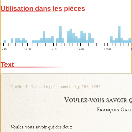
Utilisation dans les pièces
1710
1720
1730
1740
1750
Text
Quelle :
, p.198, 1697
F. Gacon, Le poète sans fard
Voulez-vous savoir 
François Gac
Voulez-vous savoir qui des deux