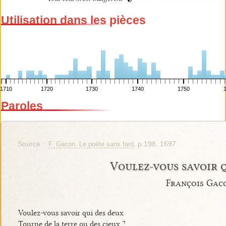
Utilisation dans les pièces
1710
1720
1730
1740
1750
Paroles
Source :
, p.198, 1697
F. Gacon, Le poète sans fard
Voulez-vous savoir 
François Gac
Voulez-vous savoir qui des deux
Tourne de la terre ou des cieux ?