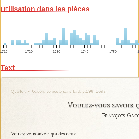
Utilisation dans les pièces
1710
1720
1730
1740
1750
Text
Quelle :
, p.198, 1697
F. Gacon, Le poète sans fard
Voulez-vous savoir 
François Gac
Voulez-vous savoir qui des deux