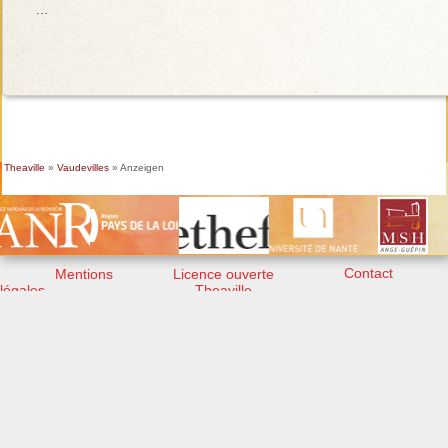
…
Theaville
»
Vaudevilles
» Anzeigen
Contact
Mentions
Licence ouverte
légales
Theaville