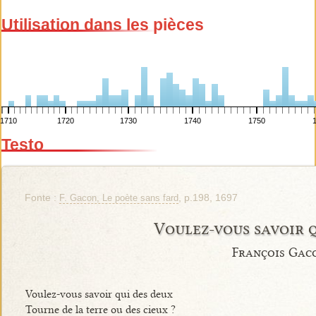
Utilisation dans les pièces
1710
1720
1730
1740
1750
Testo
Fonte :
, p.198, 1697
F. Gacon, Le poète sans fard
Voulez-vous savoir 
François Gac
Voulez-vous savoir qui des deux
Tourne de la terre ou des cieux ?