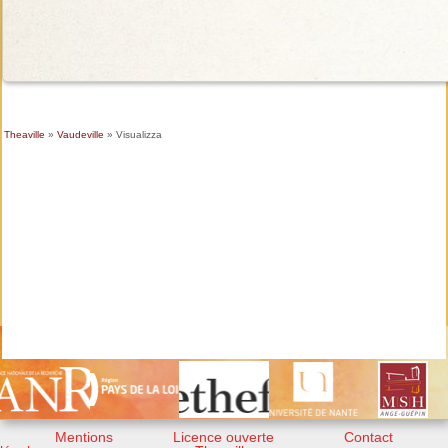
Theaville
»
Vaudeville
» Visualizza
Mentions
Licence ouverte
Contact