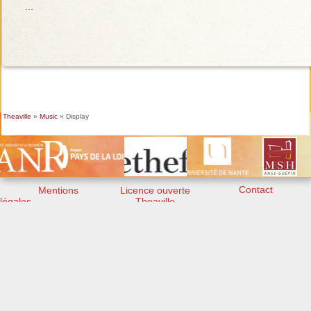
…
Theaville
»
Music
» Display
Contact
Mentions
Licence ouverte
légales
Theaville