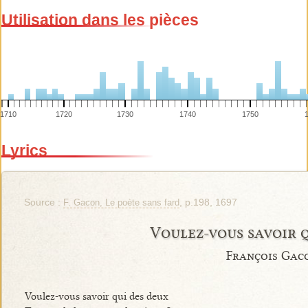
Utilisation dans les pièces
1710
1720
1730
1740
1750
Lyrics
Source :
, p.198, 1697
F. Gacon, Le poète sans fard
Voulez-vous savoir 
François Gac
Voulez-vous savoir qui des deux