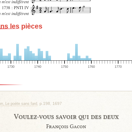
 m'est indifférent
1738 : PNTI IV
 m'est indifférent
ans les pièces
1730
1740
1750
1760
1770
, p.198, 1697
n, Le poète sans fard
Voulez-vous savoir qui des deux
François Gacon