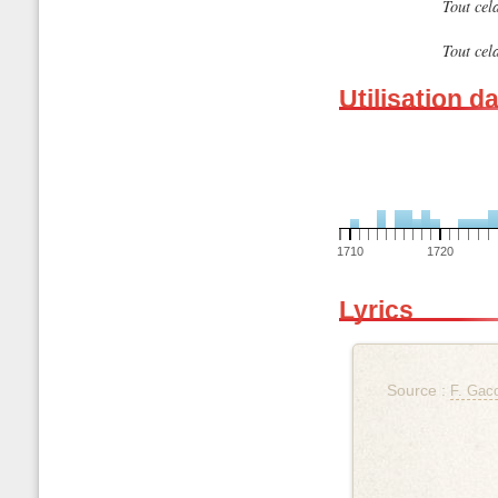
Tout cela
Tout cela
Utilisation d
1710
1720
Lyrics
Source :
F. Gaco