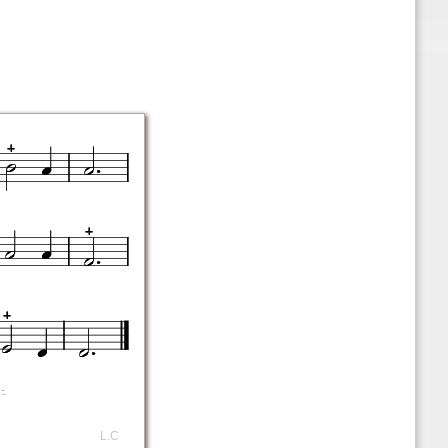
.
L.C