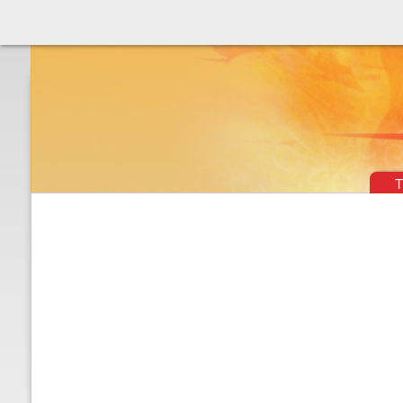
Théâtre & vaudevilles
T