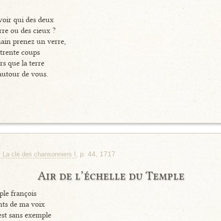
voir qui des deux
rre ou des cieux ?
main prenez un verre,
 trente coups
rs que la terre
autour de vous.
, p. 44, 1717
, La clé des chansonniers I
Air de l’échelle du Temple
ple françois
ents de ma voix
st sans exemple