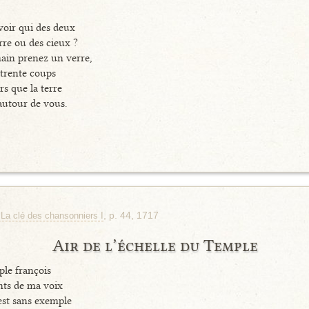
voir qui des deux
rre ou des cieux ?
main prenez un verre,
 trente coups
rs que la terre
autour de vous.
, p. 44, 1717
 La clé des chansonniers I
Air de l’échelle du Temple
ple françois
ents de ma voix
st sans exemple