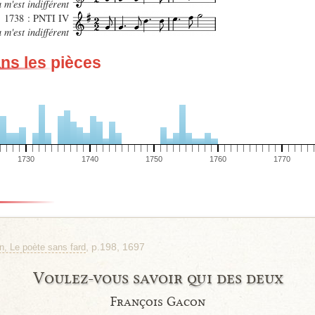
 m'est indifférent
1738 : PNTI IV
 m'est indifférent
ans les pièces
1730
1740
1750
1760
1770
, p.198, 1697
n, Le poète sans fard
Voulez-vous savoir qui des deux
François Gacon