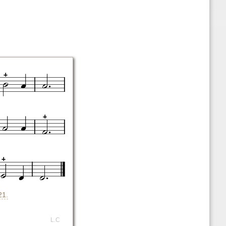
21.
L.C