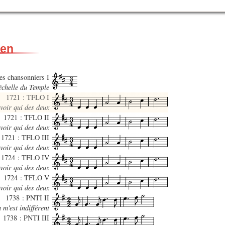
gen
des chansonniers I
’échelle du Temple
1721 : TFLO I
voir qui des deux
1721 : TFLO II
voir qui des deux
1721 : TFLO III
voir qui des deux
1724 : TFLO IV
voir qui des deux
1724 : TFLO V
voir qui des deux
1738 : PNTI II
 m'est indifférent
1738 : PNTI III