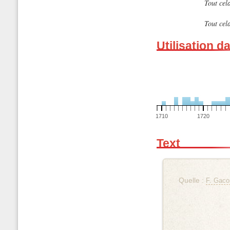
Tout cela
Tout cela
Utilisation d
1710
1720
Text
Quelle :
F. Gaco