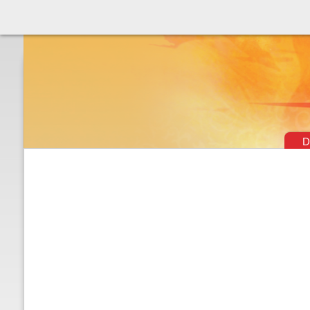
Théâtre & vaudevilles
D