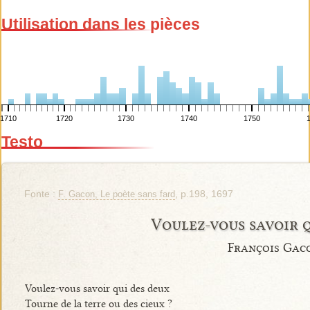
Utilisation dans les pièces
1710
1720
1730
1740
1750
Testo
Fonte :
, p.198, 1697
F. Gacon, Le poète sans fard
Voulez-vous savoir 
François Gac
Voulez-vous savoir qui des deux
Tourne de la terre ou des cieux ?