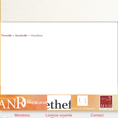
Theaville
»
Vaudeville
» Visualizza
Mentions
Licence ouverte
Contact