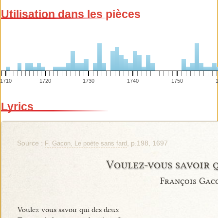
Utilisation dans les pièces
1710
1720
1730
1740
1750
Lyrics
Source :
, p.198, 1697
F. Gacon, Le poète sans fard
Voulez-vous savoir 
François Gac
Voulez-vous savoir qui des deux