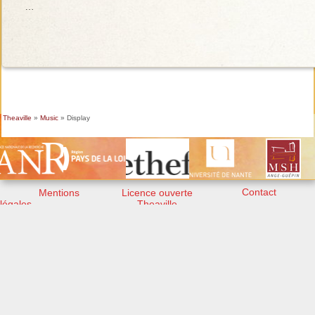
…
Theaville
»
Music
» Display
Contact
Mentions
Licence ouverte
légales
Theaville