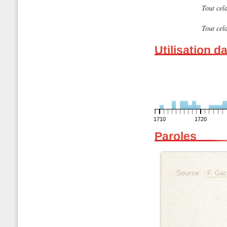
Tout cela
Tout cela
Utilisation d
1710
1720
Paroles
Source :
F. Gac