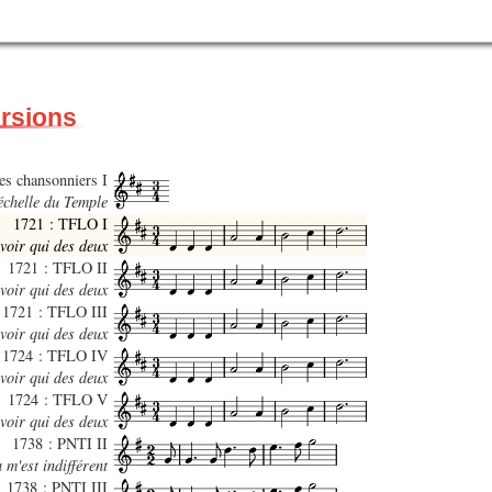
ersions
des chansonniers I
’échelle du Temple
1721 : TFLO I
voir qui des deux
1721 : TFLO II
voir qui des deux
1721 : TFLO III
voir qui des deux
1724 : TFLO IV
voir qui des deux
1724 : TFLO V
voir qui des deux
1738 : PNTI II
 m'est indifférent
1738 : PNTI III