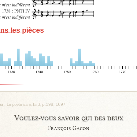
 m'est indifférent
1738 : PNTI IV
 m'est indifférent
ans les pièces
1730
1740
1750
1760
1770
, p.198, 1697
on, Le poète sans fard
Voulez-vous savoir qui des deux
François Gacon