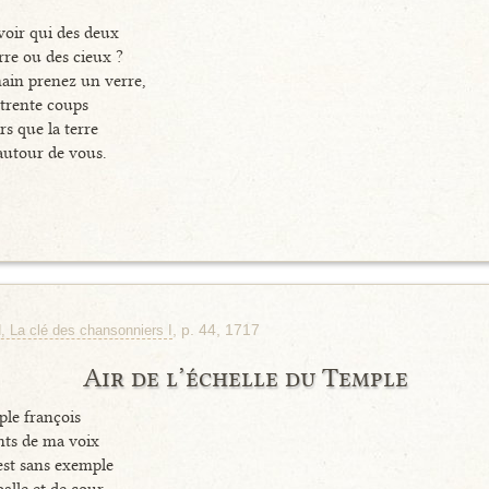
voir qui des deux
rre ou des cieux ?
main prenez un verre,
 trente coups
rs que la terre
autour de vous.
, p. 44, 1717
d, La clé des chansonniers I
Air de l’échelle du Temple
ple françois
ents de ma voix
st sans exemple