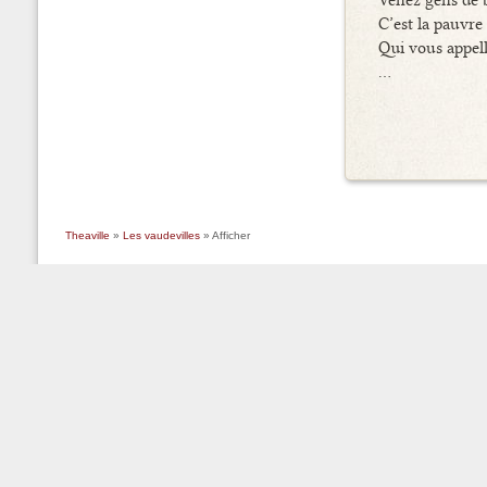
Venez gens de b
C’est la pauvre
Qui vous appell
…
Theaville
»
Les vaudevilles
» Afficher