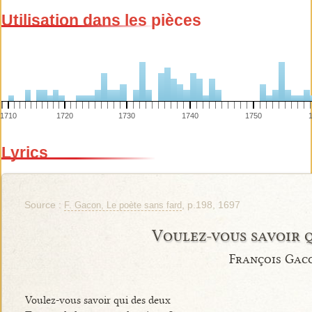
Utilisation dans les pièces
1710
1720
1730
1740
1750
Lyrics
Source :
, p.198, 1697
F. Gacon, Le poète sans fard
Voulez-vous savoir 
François Gac
Voulez-vous savoir qui des deux