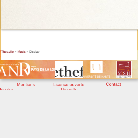
…
Theaville
»
Music
» Display
Contact
Mentions
Licence ouverte
légales
Theaville