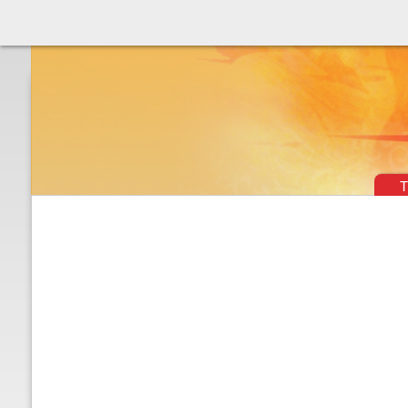
Théâtre & vaudevilles
T