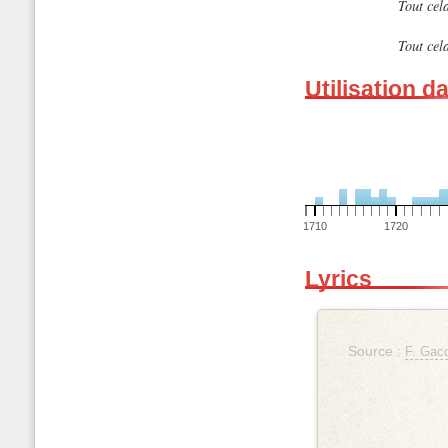
Tout cela
Tout cela
Utilisation d
1710
1720
Lyrics
Source :
F. Gaco