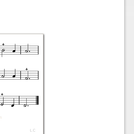
.
L.C