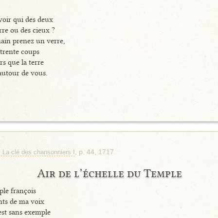
voir qui des deux
rre ou des cieux ?
main prenez un verre,
 trente coups
rs que la terre
autour de vous.
, p. 44, 1717
, La clé des chansonniers I
Air de l’échelle du Temple
ple françois
ents de ma voix
st sans exemple