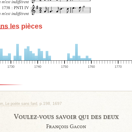
 m'est indifférent
1738 : PNTI IV
 m'est indifférent
ans les pièces
1730
1740
1750
1760
1770
, p.198, 1697
n, Le poète sans fard
Voulez-vous savoir qui des deux
François Gacon