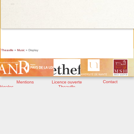
…
Theaville
»
Music
» Display
Contact
Mentions
Licence ouverte
légales
Theaville