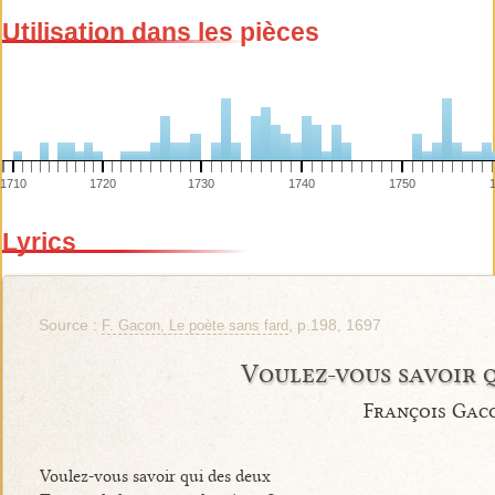
Utilisation dans les pièces
1710
1720
1730
1740
1750
Lyrics
Source :
, p.198, 1697
F. Gacon, Le poète sans fard
Voulez-vous savoir 
François Gac
Voulez-vous savoir qui des deux