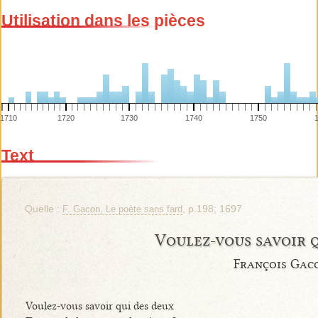
Utilisation dans les pièces
1710
1720
1730
1740
1750
Text
Quelle :
, p.198, 1697
F. Gacon, Le poète sans fard
Voulez-vous savoir 
François Gac
Voulez-vous savoir qui des deux