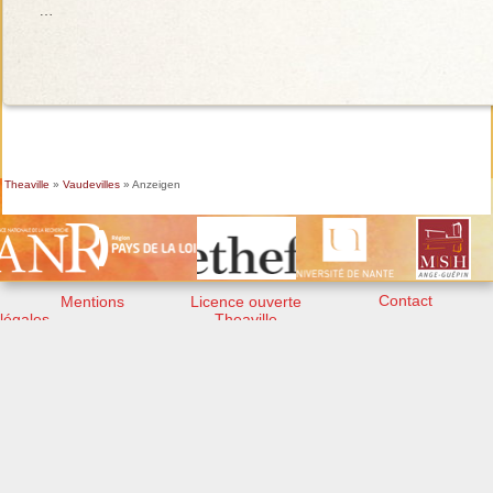
…
Theaville
»
Vaudevilles
» Anzeigen
Contact
Mentions
Licence ouverte
légales
Theaville