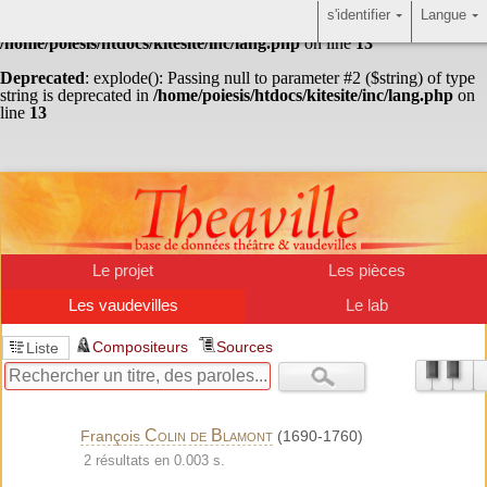
s'identifier
Langue
Warning
: Undefined array key "HTTP_ACCEPT_LANGUAGE" in
/home/poiesis/htdocs/kitesite/inc/lang.php
on line
13
Deprecated
: explode(): Passing null to parameter #2 ($string) of type
string is deprecated in
/home/poiesis/htdocs/kitesite/inc/lang.php
on
line
13
Le projet
Les pièces
Les vaudevilles
Le lab
Compositeurs
Sources
Liste
Colin de Blamont
François
(1690-1760)
2 résultats en 0.003 s.