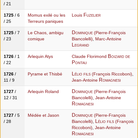
/ 21
Fuzelier
1725
/ 6
Momus exilé ou les
Louis
/ 25
Terreurs paniques
Dominique
1725
/ 7
Le Chaos, ambigu
(Pierre-François
/ 23
comique
Biancolelli)
,
Marc-Antoine
Legrand
Boizard de
1726
/ 1
Arlequin Atys
Claude Florimond
Pontau
/ 22
Lélio fils
1726
/
Pyrame et Thisbé
(François Riccoboni)
,
Romagnesi
11 / 9
Jean-Antoine
Dominique
1727
/
Arlequin Roland
(Pierre-François
12 / 31
Biancolelli)
,
Jean-Antoine
Romagnesi
Dominique
1727
/ 5
Médée et Jason
(Pierre-François
Lélio fils
/ 28
Biancolelli)
,
(François
Riccoboni)
,
Jean-Antoine
Romagnesi