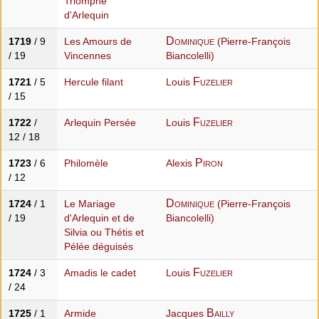
Triomphe
d'Arlequin
Dominique
1719
/ 9
Les Amours de
(Pierre-François
/ 19
Vincennes
Biancolelli)
Fuzelier
1721
/ 5
Hercule filant
Louis
/ 15
Fuzelier
1722
/
Arlequin Persée
Louis
12 / 18
Piron
1723
/ 6
Philomèle
Alexis
/ 12
Dominique
1724
/ 1
Le Mariage
(Pierre-François
/ 19
d'Arlequin et de
Biancolelli)
Silvia ou Thétis et
Pélée déguisés
Fuzelier
1724
/ 3
Amadis le cadet
Louis
/ 24
Bailly
1725
/ 1
Armide
Jacques