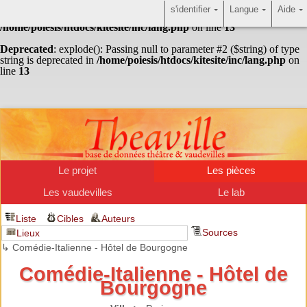
s'identifier
Langue
Aide
Warning
: Undefined array key "HTTP_ACCEPT_LANGUAGE" in
/home/poiesis/htdocs/kitesite/inc/lang.php
on line
13
Deprecated
: explode(): Passing null to parameter #2 ($string) of type
string is deprecated in
/home/poiesis/htdocs/kitesite/inc/lang.php
on
line
13
Le projet
Les pièces
Les vaudevilles
Le lab
Liste
Cibles
Auteurs
Sources
Lieux
↳ Comédie-Italienne - Hôtel de Bourgogne
Comédie-Italienne - Hôtel de
Bourgogne