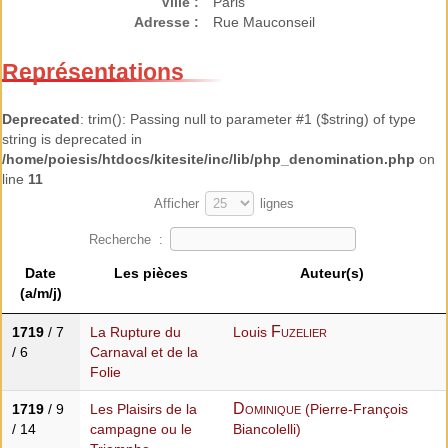
Ville :
Paris
Adresse :
Rue Mauconseil
Représentations
Deprecated
: trim(): Passing null to parameter #1 ($string) of type
string is deprecated in
/home/poiesis/htdocs/kitesite/inc/lib/php_denomination.php
on
line
11
Afficher
lignes
Recherche :
Date
Les pièces
Auteur(s)
(a/m/j)
Fuzelier
1719
/ 7
La Rupture du
Louis
/ 6
Carnaval et de la
Folie
Dominique
1719
/ 9
Les Plaisirs de la
(Pierre-François
/ 14
campagne ou le
Biancolelli)