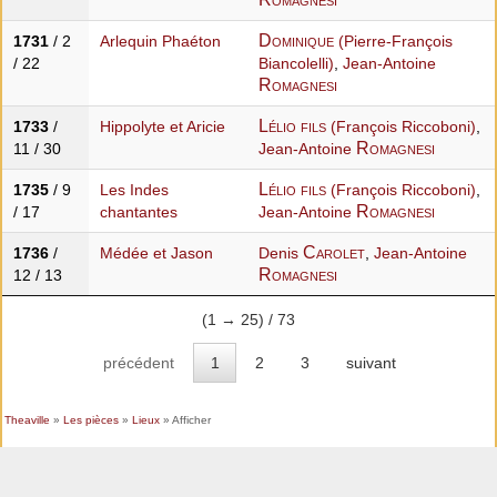
Dominique
1731
/ 2
Arlequin Phaéton
(Pierre-François
/ 22
Biancolelli)
,
Jean-Antoine
Romagnesi
Lélio fils
1733
/
Hippolyte et Aricie
(François Riccoboni)
,
Romagnesi
11 / 30
Jean-Antoine
Lélio fils
1735
/ 9
Les Indes
(François Riccoboni)
,
Romagnesi
/ 17
chantantes
Jean-Antoine
Carolet
1736
/
Médée et Jason
Denis
,
Jean-Antoine
Romagnesi
12 / 13
(1 → 25) / 73
précédent
1
2
3
suivant
Theaville
»
Les pièces
»
Lieux
» Afficher