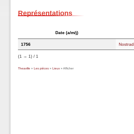
Représentations
Date (a/m/j)
1756
Nostra
(1 → 1) / 1
Theaville
»
Les pièces
»
Lieux
» Afficher