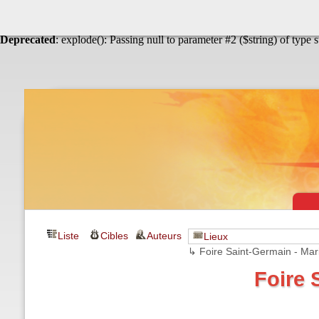
Warning
: Undefined array key "HTTP_ACCEPT_LANGUAGE" in
Théâtre & vaudevilles
Deprecated
: explode(): Passing null to parameter #2 ($string) of type 
Liste
Cibles
Auteurs
Lieux
↳ Foire Saint-Germain - Mari
Foire 