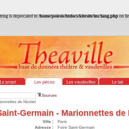
/home/poiesis/htdocs/kitesite/inc/lang.php
on line
13
string is deprecated in
/home/poiesis/htdocs/kitesite/inc/lang.php
on li
Le projet
Les pièces
Les vaudevilles
Le lab
Sources
onnettes de Nicolet
Saint-Germain - Marionnettes de 
Ville :
Paris
Adresse :
Foire Saint-Germain