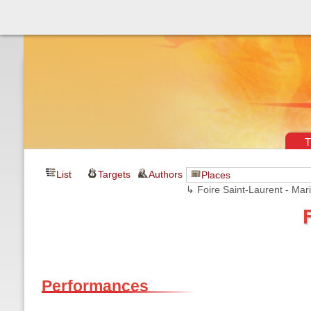
Théâtre & vaudevilles
T
List
Targets
Authors
Places
↳ Foire Saint-Laurent - Mar
Performances