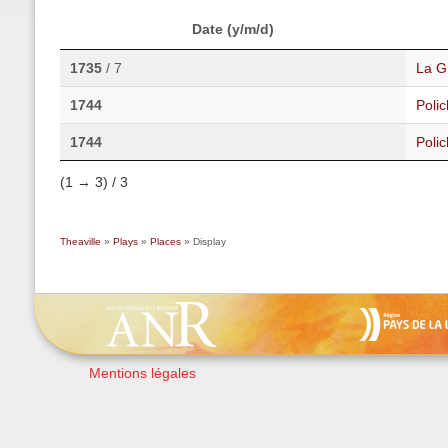
Date (y/m/d)
1735
/ 7
La G
1744
Poli
1744
Polic
(1 → 3) / 3
Theaville
»
Plays
»
Places
» Display
Mentions légales