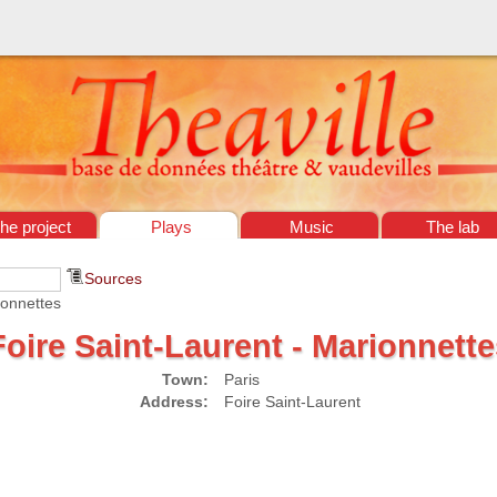
he project
Plays
Music
The lab
Sources
ionnettes
Foire Saint-Laurent - Marionnett
Town:
Paris
Address:
Foire Saint-Laurent