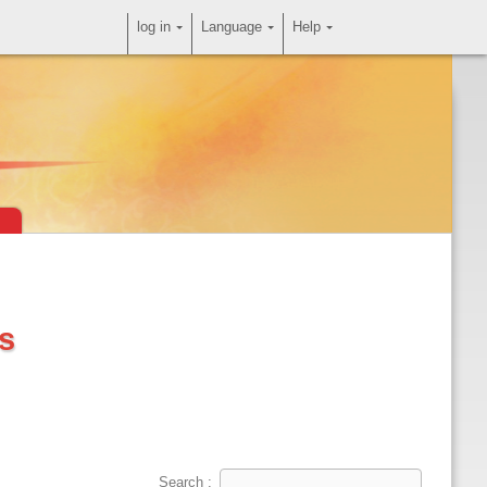
log in
Language
Help
es
Search :