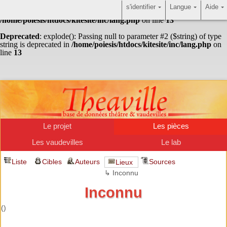
s'identifier
Langue
Aide
Warning
: Undefined array key "HTTP_ACCEPT_LANGUAGE" in
/home/poiesis/htdocs/kitesite/inc/lang.php
on line
13
Deprecated
: explode(): Passing null to parameter #2 ($string) of type
string is deprecated in
/home/poiesis/htdocs/kitesite/inc/lang.php
on
line
13
Le projet
Les pièces
Les vaudevilles
Le lab
Liste
Cibles
Auteurs
Sources
Lieux
↳ Inconnu
Inconnu
()