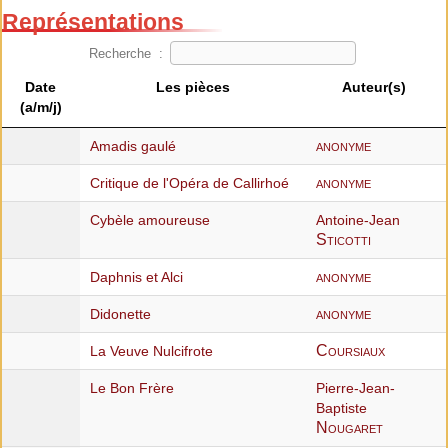
Représentations
Recherche :
Date
Les pièces
Auteur(s)
(a/m/j)
anonyme
Amadis gaulé
anonyme
Critique de l'Opéra de Callirhoé
Cybèle amoureuse
Antoine-Jean
Sticotti
anonyme
Daphnis et Alci
anonyme
Didonette
Coursiaux
La Veuve Nulcifrote
Le Bon Frère
Pierre-Jean-
Baptiste
Nougaret