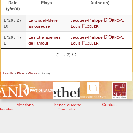
Date
Plays
Author(s)
(y/m/d)
D'Orneval
1726
/ 2 /
La Grand-Mère
Jacques-Philippe
,
Fuzelier
10
amoureuse
Louis
D'Orneval
1726
/ 4 /
Les Stratagèmes
Jacques-Philippe
,
Fuzelier
1
de l'amour
Louis
(1 → 2) / 2
Theaville
»
Plays
»
Places
» Display
Contact
Mentions
Licence ouverte
légales
Theaville