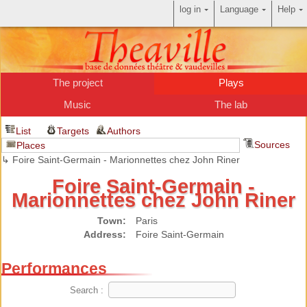
log in
Language
Help
The project
Plays
Music
The lab
List
Targets
Authors
Sources
Places
↳ Foire Saint-Germain - Marionnettes chez John Riner
Foire Saint-Germain -
Marionnettes chez John Riner
Town:
Paris
Address:
Foire Saint-Germain
Performances
Search :