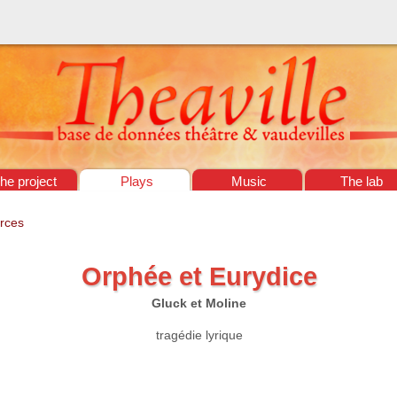
he project
Plays
Music
The lab
rces
Orphée et Eurydice
Gluck et Moline
tragédie lyrique