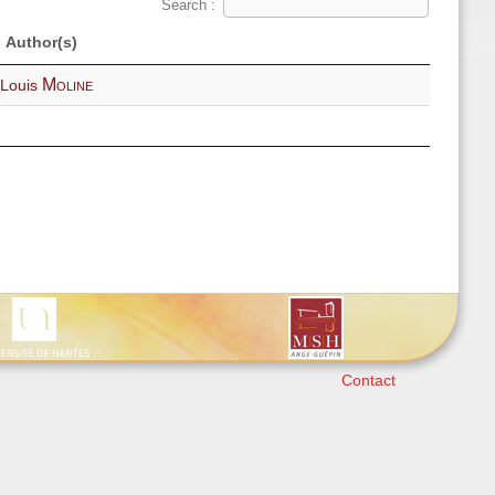
Search :
Author(s)
Moline
-Louis
Contact