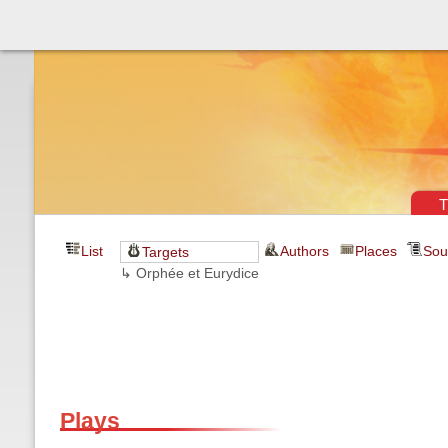
Théâtre & vaudevilles
T
List
Authors
Places
Sou
Targets
↳ Orphée et Eurydice
Plays