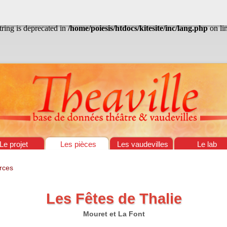
/home/poiesis/htdocs/kitesite/inc/lang.php
on line
13
string is deprecated in
/home/poiesis/htdocs/kitesite/inc/lang.php
on li
Le projet
Les pièces
Les vaudevilles
Le lab
rces
Les Fêtes de Thalie
Mouret et La Font