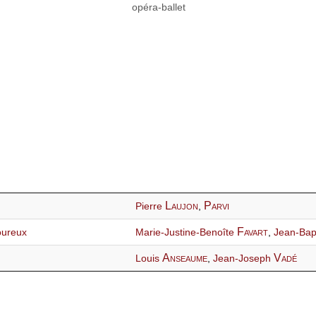
opéra-ballet
Laujon
Parvi
Pierre
,
Favart
oureux
Marie-Justine-Benoîte
,
Jean-Bap
Anseaume
Vadé
Louis
,
Jean-Joseph