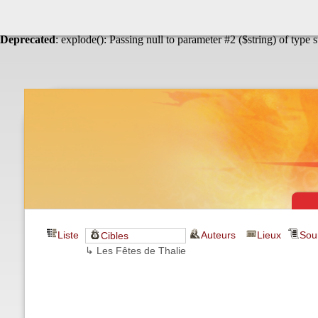
Warning
: Undefined array key "HTTP_ACCEPT_LANGUAGE" in
Théâtre & vaudevilles
Deprecated
: explode(): Passing null to parameter #2 ($string) of type 
Liste
Auteurs
Lieux
Sou
Cibles
↳ Les Fêtes de Thalie