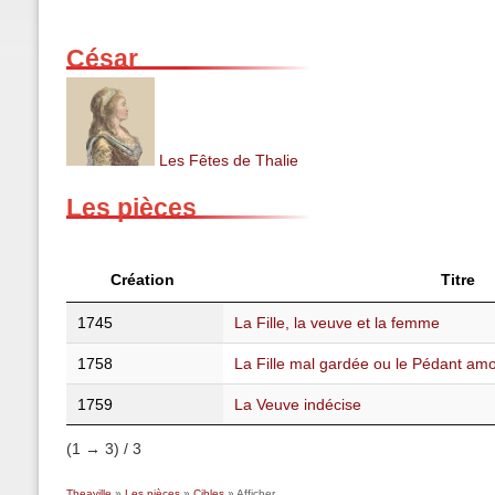
César
Les Fêtes de Thalie
Les pièces
Création
Titre
1745
La Fille, la veuve et la femme
1758
La Fille mal gardée ou le Pédant am
1759
La Veuve indécise
(1 → 3) / 3
Theaville
»
Les pièces
»
Cibles
» Afficher