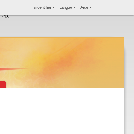
s'identifier
Langue
Aide
ne
13