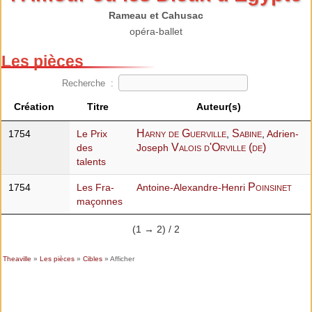
Rameau et Cahusac
opéra-ballet
Les pièces
Recherche :
Création
Titre
Auteur(s)
Harny de Guerville
Sabine
1754
Le Prix
,
,
Adrien-
Valois d'Orville (de)
des
Joseph
talents
Poinsinet
1754
Les Fra-
Antoine-Alexandre-Henri
maçonnes
(1 → 2) / 2
Theaville
»
Les pièces
»
Cibles
» Afficher