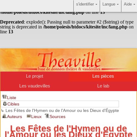
s'identifier
Langue
Aide
Warning
: Undefined array key "HTTP_ACCEPT_LANGUAGE" in
/home/poiesis/htdocs/kitesite/inc/lang.php
on line
13
Deprecated
: explode(): Passing null to parameter #2 ($string) of type
string is deprecated in
/home/poiesis/htdocs/kitesite/inc/lang.php
on
line
13
Le projet
Les pièces
Les vaudevilles
Le lab
Liste
Cibles
↳ Les Fêtes de l'Hymen ou de l'Amour ou les Dieux d'Égypte
Auteurs
Lieux
Sources
Les Fêtes de l'Hymen ou de
l'Amour ou les Dieux d'Égypte