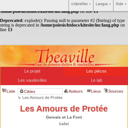
s'identifier
Langue
Aide
Warning
: Undefined array key "HTTP_ACCEPT_LANGUAGE" in
/home/poiesis/htdocs/kitesite/inc/lang.php
on line
13
Deprecated
: explode(): Passing null to parameter #2 ($string) of type
string is deprecated in
/home/poiesis/htdocs/kitesite/inc/lang.php
on
line
13
Le projet
Les pièces
Les vaudevilles
Le lab
Liste
Auteurs
Lieux
Sources
Cibles
↳ Les Amours de Protée
Les Amours de Protée
Gervais et La Font
ballet