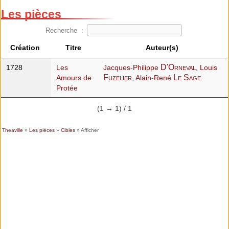
Les pièces
Recherche :
Création
Titre
Auteur(s)
D'Orneval
1728
Les
Jacques-Philippe
,
Louis
Fuzelier
Le Sage
Amours de
,
Alain-René
Protée
(1 → 1) / 1
Theaville
»
Les pièces
»
Cibles
» Afficher