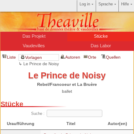
Log in
Sprache
Hilfe
Das Projekt
Stücke
Vaudevilles
Das Labor
Liste
Autoren
Orte
Quellen
Vorlagen
↳ Le Prince de Noisy
Le Prince de Noisy
Rebel/Francoeur et La Bruère
ballet
Stücke
Suche :
Uraufführung
Titel
Autor(en)