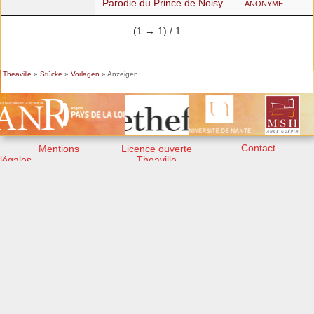
anonyme
Parodie du Prince de Noisy
(1 → 1) / 1
Theaville
»
Stücke
»
Vorlagen
» Anzeigen
Contact
Mentions
Licence ouverte
légales
Theaville