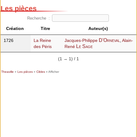
Les pièces
Recherche :
Création
Titre
Auteur(s)
D'Orneval
1726
La Reine
Jacques-Philippe
,
Alain-
Le Sage
des Péris
René
(1 → 1) / 1
Theaville
»
Les pièces
»
Cibles
» Afficher