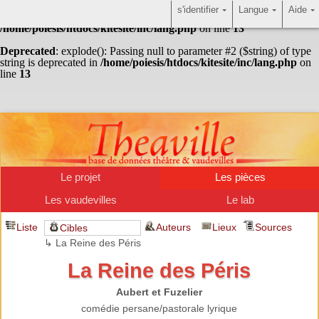
s'identifier
Langue
Aide
Warning
: Undefined array key "HTTP_ACCEPT_LANGUAGE" in
/home/poiesis/htdocs/kitesite/inc/lang.php
on line
13
Deprecated
: explode(): Passing null to parameter #2 ($string) of type
string is deprecated in
/home/poiesis/htdocs/kitesite/inc/lang.php
on
line
13
Le projet
Les pièces
Les vaudevilles
Le lab
Liste
Auteurs
Lieux
Sources
Cibles
↳ La Reine des Péris
La Reine des Péris
Aubert et Fuzelier
comédie persane/pastorale lyrique