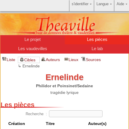
s'identifier
Langue
Aide
Le projet
Les pièces
Les vaudevilles
Le lab
Liste
Auteurs
Lieux
Sources
Cibles
↳ Ernelinde
Ernelinde
Philidor et Poinsinet/Sedaine
tragédie lyrique
Les pièces
Recherche :
Création
Titre
Auteur(s)