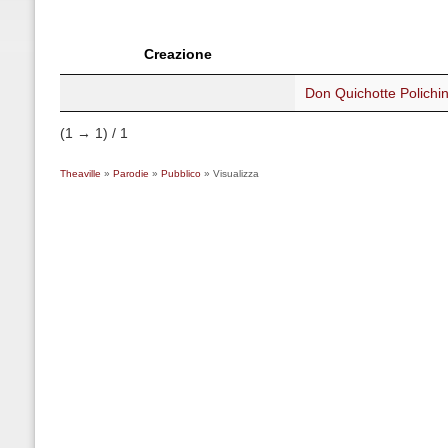
Creazione
Don Quichotte Polichin
(1 → 1) / 1
Theaville
»
Parodie
»
Pubblico
» Visualizza