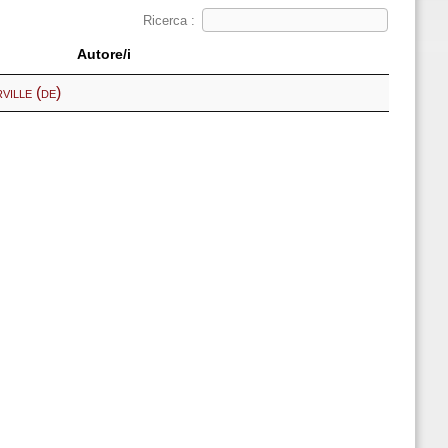
Ricerca :
Autore/i
ville (de)