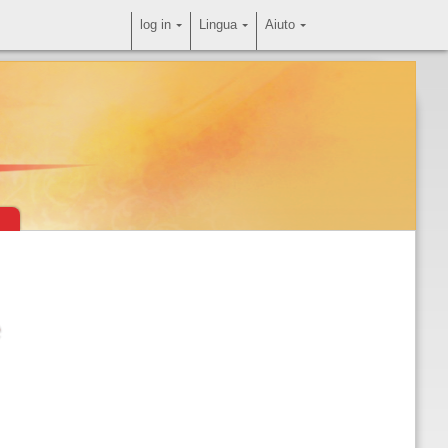
log in
Lingua
Aiuto
e