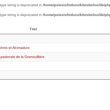
 type string is deprecated in
/home/poiesis/htdocs/kitesite/inc/lib/
 type string is deprecated in
/home/poiesis/htdocs/kitesite/inc/lib/
Titel
phnis et Alcimadure
pastorale de la Grenouillière
e