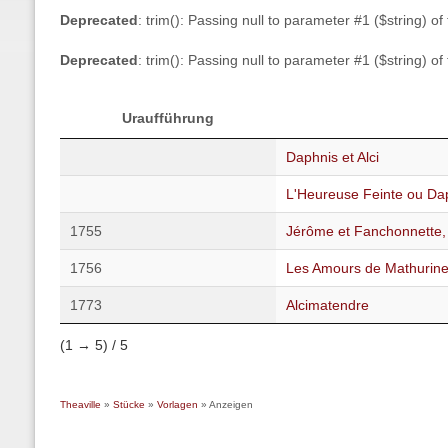
Deprecated
: trim(): Passing null to parameter #1 ($string) of
Deprecated
: trim(): Passing null to parameter #1 ($string) of
Uraufführung
Daphnis et Alci
L'Heureuse Feinte ou Da
1755
Jérôme et Fanchonnette, 
1756
Les Amours de Mathurin
1773
Alcimatendre
(1 → 5) / 5
Theaville
»
Stücke
»
Vorlagen
» Anzeigen