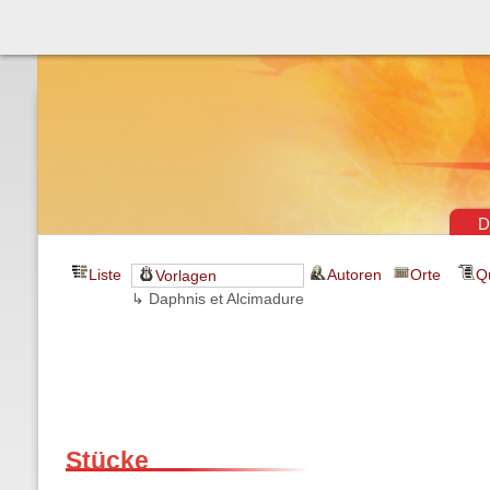
Théâtre & vaudevilles
D
Liste
Autoren
Orte
Q
Vorlagen
↳ Daphnis et Alcimadure
Stücke