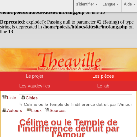
s'identifier
Langue
Aide
Warning
: Undefined array key "HTTP_ACCEPT_LANGUAGE" in
/home/poiesis/htdocs/kitesite/inc/lang.php
on line
13
Deprecated
: explode(): Passing null to parameter #2 ($string) of type
string is deprecated in
/home/poiesis/htdocs/kitesite/inc/lang.php
on
line
13
Le projet
Les pièces
Les vaudevilles
Le lab
Liste
Cibles
↳ Célime ou le Temple de l'indifférence détruit par l'Amour
Auteurs
Lieux
Sources
Célime ou le Temple de
l'indifférence détruit par
l'Amour