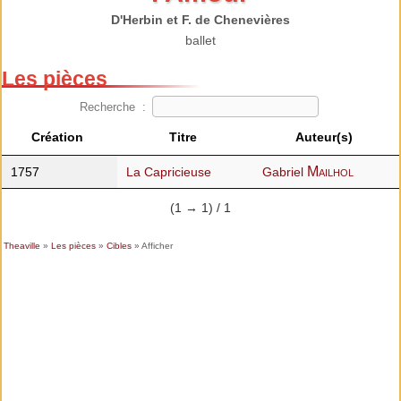
D'Herbin et F. de Chenevières
ballet
Les pièces
Recherche :
Création
Titre
Auteur(s)
Mailhol
1757
La Capricieuse
Gabriel
(1 → 1) / 1
Theaville
»
Les pièces
»
Cibles
» Afficher