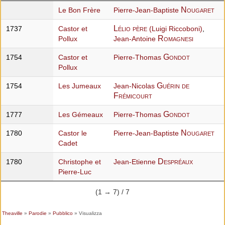
Nougaret
Le Bon Frère
Pierre-Jean-Baptiste
Lélio père
1737
Castor et
(Luigi Riccoboni)
,
Romagnesi
Pollux
Jean-Antoine
Gondot
1754
Castor et
Pierre-Thomas
Pollux
Guérin de
1754
Les Jumeaux
Jean-Nicolas
Frémicourt
Gondot
1777
Les Gémeaux
Pierre-Thomas
Nougaret
1780
Castor le
Pierre-Jean-Baptiste
Cadet
Despréaux
1780
Christophe et
Jean-Etienne
Pierre-Luc
(1 → 7) / 7
Theaville
»
Parodie
»
Pubblico
» Visualizza