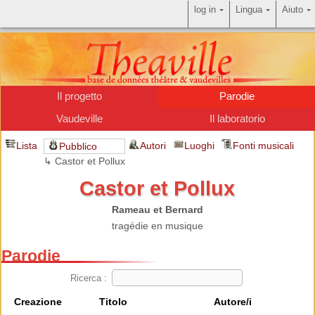
log in
Lingua
Aiuto
Il progetto
Parodie
Vaudeville
Il laboratorio
Lista
Autori
Luoghi
Fonti musicali
Pubblico
↳ Castor et Pollux
Castor et Pollux
Rameau et Bernard
tragédie en musique
Parodie
Ricerca :
Creazione
Titolo
Autore/i